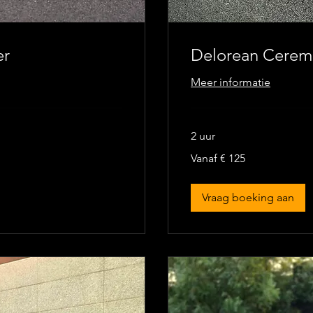
er
Delorean Cere
Meer informatie
2 uur
Vanaf
Vanaf € 125
125
euro
Vraag boeking aan