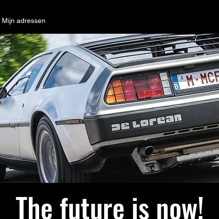
Mijn adressen
opgemerkt blijven is geen optie met de DeLorean DMC-
Dit 80ties icoon is wat jij nodig hebt op je event!
The future is now!