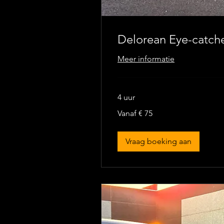
Delorean Eye-catch
Meer informatie
4 uur
Vanaf
Vanaf € 75
75
euro
Vraag boeking aan