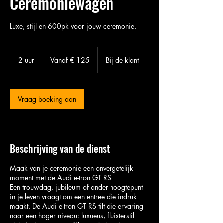
Ceremoniewagen
Luxe, stijl en 600pk voor jouw ceremonie.
Vanaf
125
2 uur
2
Vanaf € 125
Bij de klant
euro
u
u
r
Vraag boeking aan
Beschrijving van de dienst
Maak van je ceremonie een onvergetelijk
moment met de Audi e-tron GT RS
Een trouwdag, jubileum of ander hoogtepunt
in je leven vraagt om een entree die indruk
maakt. De Audi e-tron GT RS tilt die ervaring
naar een hoger niveau: luxueus, fluisterstil