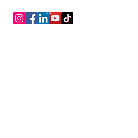
Wie zijn we?
Lectromotive werd opgericht in
2011 in Zulte en verhuisde in
2015 naar Waregem om klanten
nog beter van dienst te zijn. Wat
begon met LED-verlichting en Can-
Bus aanpassingen groeide uit tot
een specialist in mechaniek,
elektronica en Tesla-onderdelen en -
service.
Sinds 2021 is Lectromotive een