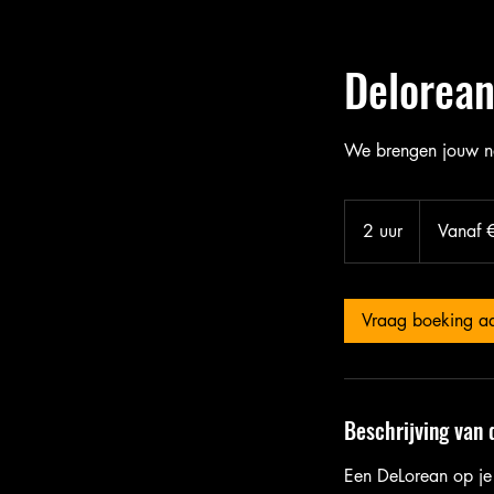
Delorea
We brengen jouw na
Vanaf
125
2 uur
2
Vanaf 
euro
u
u
r
Vraag boeking a
Beschrijving van 
Een DeLorean op je e