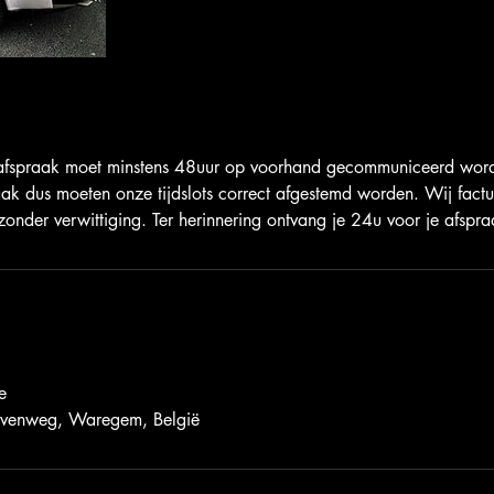
afspraak moet minstens 48uur op voorhand gecommuniceerd wor
raak dus moeten onze tijdslots correct afgestemd worden. Wij fact
onder verwittiging. Ter herinnering ontvang je 24u voor je afspra
e
evenweg, Waregem, België