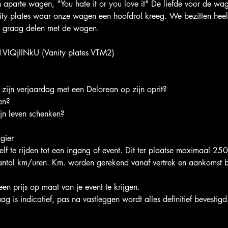
 aparte wagen, "You hate it or you love it" De liefde voor de wag
nity plates waar onze wagen een hoofdrol kreeg. We bezitten hee
 graag delen met de wagen.
1VIQjIINkU (Vanity plates VTM2)
zijn verjaardag met een Delorean op zijn oprit?
en?
ijn leven schenken?
gier
lf te rijden tot een ingang of event. Dit ter plaatse maximaal 25
antal km/uren. Km. worden gerekend vanaf vertrek en aankomst b
en prijs op maat van je event te krijgen.
 is indicatief, pas na vastleggen wordt alles definitief bevestigd