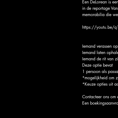
Een DeLorean is een
in de reportage Va
memorabilia die we
https://youtu.be/q
Iemand verassen op 
Iemand laten ophal
Iemand de rit van z
Deze optie bevat
1 persoon als passa
*mogelijkheid om ze
*Keuze opties uit a
Contacteer ons om e
Een boekingsaanvraag