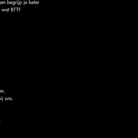
en begrijp je beter
l wat BTTF
0m.
ij ons.
.