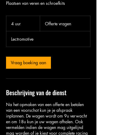
Plaatsen van veren en schroefkits
Offerte
vragen
4 uur
4
Offerte vragen
u
u
Lectromotive
r
Vraag boeking aan
Beschrijving van de dienst
Na het opmaken van een offerte en betalen
van een voorschot kun je je afspraak
inplannen. De wagen wordt om 9u verwacht
en om 18u kun je uw wagen afhalen. Ook
vermelden indien de wagen mag uitgelijnd
mag worden of je kiest voor complete racing