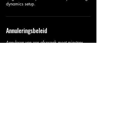
Annuleringsbeleid
Annuleren van een afspraak moet minstens
48uur op voorhand gecommuniceerd worden.
Wij werken uitsluitend op afspraak dus
moeten onze tijdslots correct afgestemd
worden. Wij factureren 50€ indien je niet
komt opdagen zonder verwittiging. Ter
herinnering ontvang je 24u voor je afspraak
een E-mail.
Contactgegevens
Lectromotive, Goelevenweg, Waregem, België