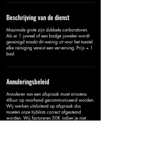
Beschrijving van de dienst
Maximale grote zijn dubbele carburatoren.
Als er 1 juweel of een badge juwelen wordt
gereinigd maakt dit weinig uit voor het toestel
elke reiniging vereist een verversing. Prijs = 1
bad.
Annuleringsbeleid
Annuleren van een afspraak moet minstens
48uur op voorhand gecommuniceerd worden.
Wij werken uitsluitend op afspraak dus
moeten onze tijdslots correct afgestemd
worden. Wij factureren 50€ indien je niet
komt opdagen zonder verwittiging. Ter
herinnering ontvang je 24u voor je afspraak
een E-mail.