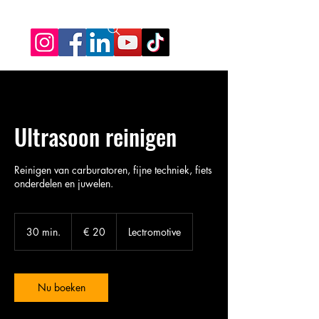
Ultrasoon reinigen
Reinigen van carburatoren, fijne techniek, fiets
onderdelen en juwelen.
20
euro
30 min.
3
€ 20
Lectromotive
0
m
i
n
Nu boeken
.