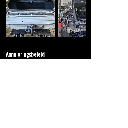
Annuleringsbeleid
Annuleren van een afspraak moet minstens
48uur op voorhand gecommuniceerd worden.
Wij werken uitsluitend op afspraak dus
moeten onze tijdslots correct afgestemd
worden. Wij factureren 50€ indien je niet
komt opdagen zonder verwittiging. Ter
herinnering ontvang je 24u voor je afspraak
een E-mail.