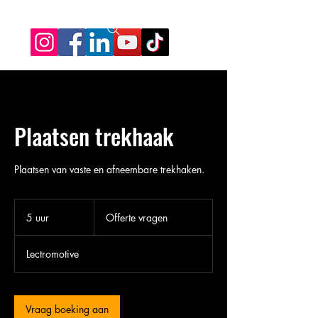
Plaatsen trekhaak
Plaatsen van vaste en afneembare trekhaken.
Offerte
vragen
5 uur
5
Offerte vragen
u
u
Lectromotive
r
Vraag boeking aan