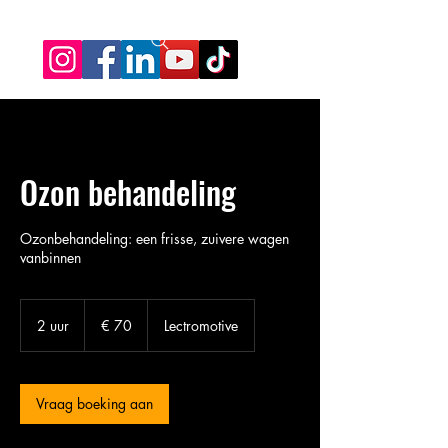
Ozon behandeling
Ozonbehandeling: een frisse, zuivere wagen
vanbinnen
70
euro
2 uur
2
€ 70
Lectromotive
u
u
r
Vraag boeking aan