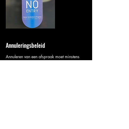
Annuleringsbeleid
Annuleren van een afspraak moet minstens
48uur op voorhand gecommuniceerd worden.
Wij werken uitsluitend op afspraak dus
moeten onze tijdslots correct afgestemd
worden. Wij factureren 50€ indien je niet
komt opdagen zonder verwittiging. Ter
herinnering ontvang je 24u voor je afspraak
een E-mail.
Contactgegevens