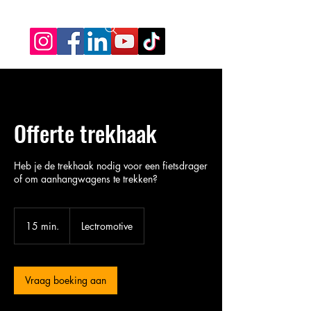
Offerte trekhaak
Heb je de trekhaak nodig voor een fietsdrager
of om aanhangwagens te trekken?
15 min.
1
Lectromotive
5
m
i
n
Vraag boeking aan
.