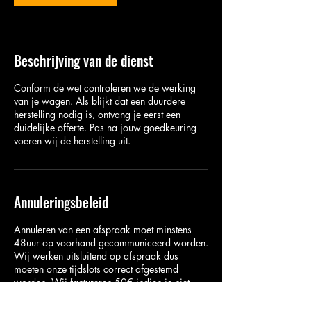
Beschrijving van de dienst
Conform de wet controleren we de werking
van je wagen. Als blijkt dat een duurdere
herstelling nodig is, ontvang je eerst een
duidelijke offerte. Pas na jouw goedkeuring
voeren wij de herstelling uit.
Annuleringsbeleid
Annuleren van een afspraak moet minstens
48uur op voorhand gecommuniceerd worden.
Wij werken uitsluitend op afspraak dus
moeten onze tijdslots correct afgestemd
worden. Wij factureren 50€ indien je niet
komt opdagen zonder verwittiging. Ter
herinnering ontvang je 24u voor je afspraak