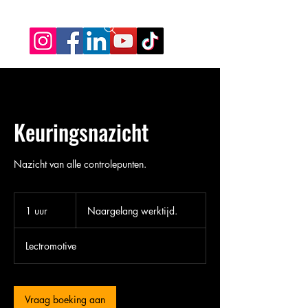
Keuringsnazicht
Nazicht van alle controlepunten.
Naargelang
werktijd.
1 uur
1
Naargelang werktijd.
u
u
Lectromotive
Vraag boeking aan